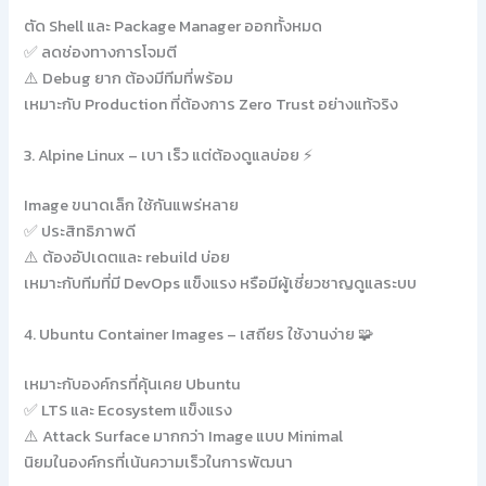
ตัด Shell และ Package Manager ออกทั้งหมด
✅ ลดช่องทางการโจมตี
⚠️ Debug ยาก ต้องมีทีมที่พร้อม
เหมาะกับ Production ที่ต้องการ Zero Trust อย่างแท้จริง
3. Alpine Linux – เบา เร็ว แต่ต้องดูแลบ่อย ⚡
Image ขนาดเล็ก ใช้กันแพร่หลาย
✅ ประสิทธิภาพดี
⚠️ ต้องอัปเดตและ rebuild บ่อย
เหมาะกับทีมที่มี DevOps แข็งแรง หรือมีผู้เชี่ยวชาญดูแลระบบ
4. Ubuntu Container Images – เสถียร ใช้งานง่าย 🧩
เหมาะกับองค์กรที่คุ้นเคย Ubuntu
✅ LTS และ Ecosystem แข็งแรง
⚠️ Attack Surface มากกว่า Image แบบ Minimal
นิยมในองค์กรที่เน้นความเร็วในการพัฒนา