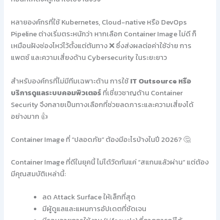
หลายองค์กรที่ใช้ Kubernetes, Cloud-native หรือ DevOps
Pipeline ต่างเริ่มตระหนักว่า หากเลือก Container Image ไม่ดี ก็
เหมือนฝังช่องโหว่ไว้ตั้งแต่ต้นทาง ❌ ซึ่งส่งผลต่อค่าใช้จ่าย การ
แพตช์ และความเสี่ยงด้าน Cybersecurity ในระยะยาว
สำหรับองค์กรที่ไม่มีทีมเฉพาะด้าน การใช้
IT Outsource หรือ
บริการดูแลระบบคอมพิวเตอร์
ที่เชี่ยวชาญด้าน Container
Security จึงกลายเป็นทางเลือกที่ช่วยลดภาระและความเสี่ยงได้
อย่างมาก 👍
Container Image ที่ “ปลอดภัย” ต้องมีอะไรบ้างในปี 2026? 🤔
Container Image ที่ดีในยุคนี้ ไม่ได้วัดกันแค่ “สแกนแล้วผ่าน” แต่ต้อง
มีคุณสมบัติเหล่านี้:
ลด Attack Surface ให้เล็กที่สุด
มีผู้ดูแลและแผนการอัปเดตที่ชัดเจน