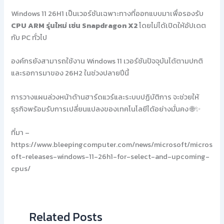
Windows 11 26H1 เป็นเวอร์ชันเฉพาะทางที่ออกแบบมาเพื่อรองรับ
CPU ARM รุ่นใหม่ เช่น Snapdragon X2
โดยไม่ได้เปิดให้อัปเดต
กับ PC ทั่วไป
องค์กรยังสามารถใช้งาน Windows 11 เวอร์ชันปัจจุบันได้ตามปกติ
และรอการมาของ 26H2 ในช่วงปลายปีนี้
การวางแผนล่วงหน้าด้านฮาร์ดแวร์และระบบปฏิบัติการ จะช่วยให้
ธุรกิจพร้อมรับการเปลี่ยนแปลงของเทคโนโลยีได้อย่างมั่นคง 🌐✨
ที่มา –
https://www.bleepingcomputer.com/news/microsoft/micros
oft-releases-windows-11-26h1-for-select-and-upcoming-
cpus/
Related Posts