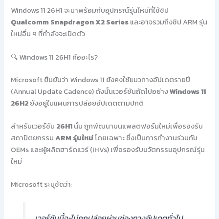
Windows 11 26H1 จะมาพร้อมกับอุปกรณ์รุ่นใหม่ที่ใช้ชิป
Qualcomm Snapdragon X2 Series
และอาจรวมถึงชิป ARM รุ่น
ใหม่อื่น ๆ ที่กำลังจะเปิดตัว
🔍 Windows 11 26H1 คืออะไร?
Microsoft ยืนยันว่า Windows 11 ยังคงใช้แนวทางอัปเดตรายปี
(Annual Update Cadence) ดังนั้นเวอร์ชันถัดไปอย่าง
Windows 11
26H2
ยังอยู่ในแผนการปล่อยอัปเดตตามปกติ
สำหรับเวอร์ชัน
26H1
นั้น ถูกพัฒนาบนแพลตฟอร์มใหม่เพื่อรองรับ
สถาปัตยกรรม
ARM รุ่นใหม่
โดยเฉพาะ ซึ่งเป็นการทำงานร่วมกับ
OEMs และผู้ผลิตฮาร์ดแวร์ (IHVs) เพื่อรองรับนวัตกรรมอุปกรณ์รุ่น
ใหม่
Microsoft ระบุชัดว่า:
เวอร์ชันนี้จะไม่ถูกปล่อยผ่านช่องทางอัปเดตทั่วไป