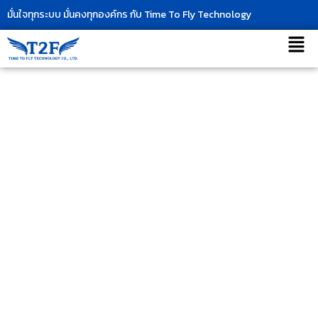
Skip
มั่นใจทุกระบบ มั่นคงทุกองค์กร กับ Time To Fly Technology
to
เมนู
content
IT Outsource & IT Support ครบ
วงจร
สำหรับองค์กร และ SME ทั่ว
ประเทศไทย