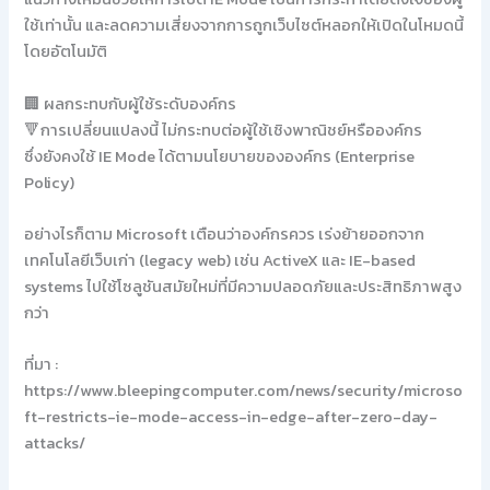
ใช้เท่านั้น และลดความเสี่ยงจากการถูกเว็บไซต์หลอกให้เปิดในโหมดนี้
โดยอัตโนมัติ
🏢 ผลกระทบกับผู้ใช้ระดับองค์กร
🔻การเปลี่ยนแปลงนี้ ไม่กระทบต่อผู้ใช้เชิงพาณิชย์หรือองค์กร
ซึ่งยังคงใช้ IE Mode ได้ตามนโยบายขององค์กร (Enterprise
Policy)
อย่างไรก็ตาม Microsoft เตือนว่าองค์กรควร เร่งย้ายออกจาก
เทคโนโลยีเว็บเก่า (legacy web) เช่น ActiveX และ IE-based
systems ไปใช้โซลูชันสมัยใหม่ที่มีความปลอดภัยและประสิทธิภาพสูง
กว่า
ที่มา :
https://www.bleepingcomputer.com/news/security/microso
ft-restricts-ie-mode-access-in-edge-after-zero-day-
attacks/