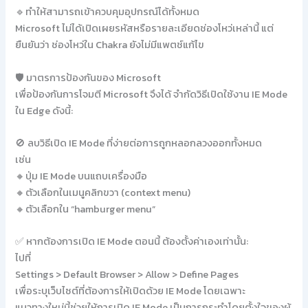
🔹ทำให้สามารถเข้าควบคุมอุปกรณ์ได้ทั้งหมด
Microsoft ไม่ได้เปิดเผยรหัสหรือรายละเอียดช่องโหว่เหล่านี้ แต่
ยืนยันว่า ช่องโหว่ใน Chakra ยังไม่มีแพตช์แก้ไข
🛡️ มาตรการป้องกันของ Microsoft
เพื่อป้องกันการโจมตี Microsoft จึงได้ จำกัดวิธีเปิดใช้งาน IE Mode
ใน Edge ดังนี้:
🚫 ลบวิธีเปิด IE Mode ที่ง่ายต่อการถูกหลอกลวงออกทั้งหมด
เช่น
🔸ปุ่ม IE Mode บนแถบเครื่องมือ
🔸ตัวเลือกในเมนูคลิกขวา (context menu)
🔸ตัวเลือกใน “hamburger menu”
✅ หากต้องการเปิด IE Mode ตอนนี้ ต้องตั้งค่าเองเท่านั้น:
ไปที่
Settings > Default Browser > Allow > Define Pages
เพื่อระบุเว็บไซต์ที่ต้องการให้เปิดด้วย IE Mode โดยเฉพาะ
แนวทางใหม่นี้ช่วยให้การเปิด IE Mode เป็นการกระทำโดยตั้งใจของผู้