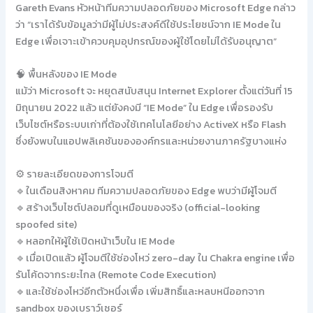
Gareth Evans หัวหน้าทีมความปลอดภัยของ Microsoft Edge กล่าว
ว่า “เราได้รับข้อมูลว่ามีผู้ไม่ประสงค์ดีใช้ประโยชน์จาก IE Mode ใน
Edge เพื่อเจาะเข้าควบคุมอุปกรณ์ของผู้ใช้โดยไม่ได้รับอนุญาต”
🧠 พื้นหลังของ IE Mode
แม้ว่า Microsoft จะ หยุดสนับสนุน Internet Explorer ตั้งแต่วันที่ 15
มิถุนายน 2022 แล้ว แต่ยังคงมี “IE Mode” ใน Edge เพื่อรองรับ
เว็บไซต์หรือระบบเก่าที่ต้องใช้เทคโนโลยีอย่าง ActiveX หรือ Flash
ซึ่งยังพบในแอปพลิเคชันขององค์กรและหน่วยงานภาครัฐบางแห่ง
⚙️ รายละเอียดของการโจมตี
🔹ในเดือนสิงหาคม ทีมความปลอดภัยของ Edge พบว่ามีผู้โจมตี
🔹สร้างเว็บไซต์ปลอมที่ดูเหมือนของจริง (official-looking
spoofed site)
🔹หลอกให้ผู้ใช้เปิดหน้าเว็บใน IE Mode
🔹เมื่อเปิดแล้ว ผู้โจมตีใช้ช่องโหว่ zero-day ใน Chakra engine เพื่อ
รันโค้ดจากระยะไกล (Remote Code Execution)
🔹และใช้ช่องโหว่อีกตัวหนึ่งเพื่อ เพิ่มสิทธิ์และหลบหนีออกจาก
sandbox ของเบราว์เซอร์